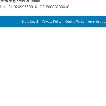
rsità degli Studi di Torino
orino - P.I. 02099550010- C.F. 80088230018
Note Legali
Privacy Policy
Cookie Policy
Amministraz