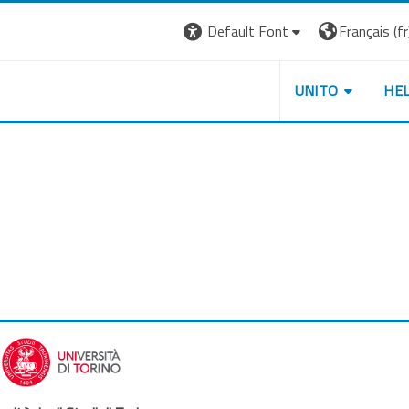
Default Font
Français ‎(fr)
UNITO
HE