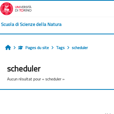
Passer au contenu principal
Scuola di Scienze della Natura
Pages du site
Tags
scheduler
Accueil
scheduler
Aucun résultat pour « scheduler »