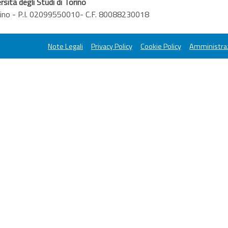
rsità degli Studi di Torino
orino - P.I. 02099550010- C.F. 80088230018
Note Legali
Privacy Policy
Cookie Policy
Amministraz