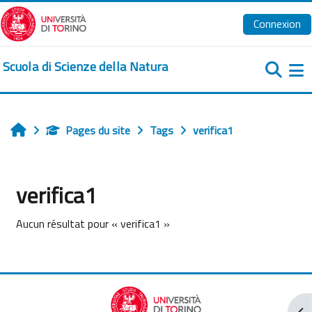
Passer au contenu principal
Connexion
Scuola di Scienze della Natura
Pa
Pages du site
Tags
verifica1
Accueil
verifica1
Aucun résultat pour « verifica1 »
Ouv