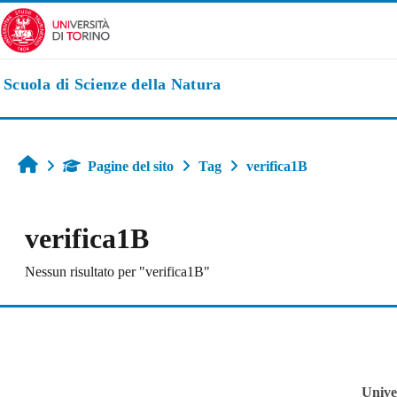
Vai al contenuto principale
Scuola di Scienze della Natura
Home
Pagine del sito
Tag
verifica1B
verifica1B
Nessun risultato per "verifica1B"
Univer