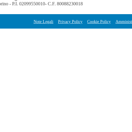
orino - P.I. 02099550010- C.F. 80088230018
Note Legali
Privacy Policy
Cookie Policy
Amministr