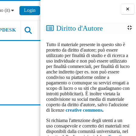
o ‎(it)‎
Login
Blocchi
Diritto d'Autore
PDESK
Tutto il materiale presente in questo sito è
protetto da diritto d'autore; può essere
utilizzato per finalità di studio e di ricerca a
uso individuale e non può essere utilizzato
per finalità commerciali, per finalità di lucro
anche indiretto (per es. non può essere
condiviso su piattaforme online a
pagamento o comunque su servizi erogati a
scopo di lucro o su siti che guadagnano con
introiti pubblicitari). È inoltre vietata la
condivisione su social media di materiale
coperto da diritto d'autore, salvo l'adozione
di licenze
creative commons
.
Si richiama l'attenzione degli utenti a un
uso consapevole e corretto dei materiali resi
disponibili dalla comunità universitaria, nel