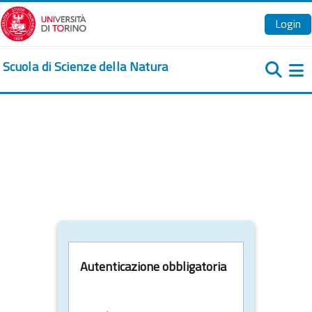
Vai al contenuto principale
Login
Scuola di Scienze della Natura
Pa
Autenticazione obbligatoria