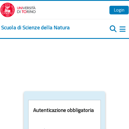
Vai al contenuto principale
Login
Scuola di Scienze della Natura
Pa
Autenticazione obbligatoria