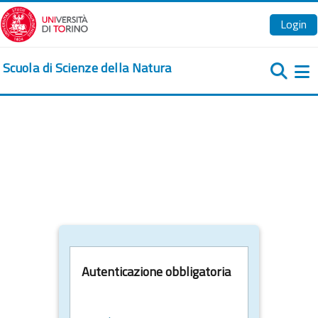
Vai al contenuto principale
Login
Scuola di Scienze della Natura
Pa
Autenticazione obbligatoria