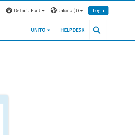
Default Font
Italiano ‎(it)‎
Login
UNITO
HELPDESK