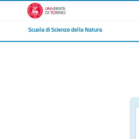
Vai al contenuto principale
Scuola di Scienze della Natura