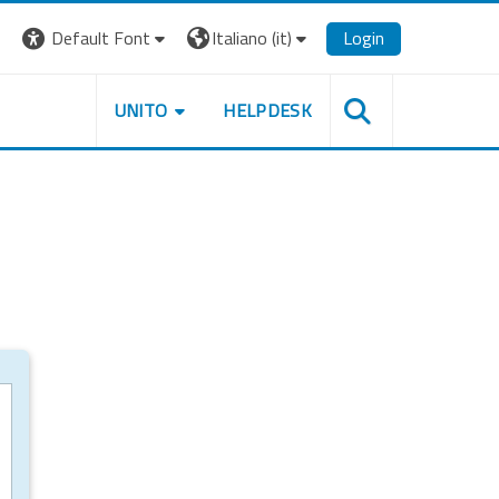
Default Font
Italiano ‎(it)‎
Login
UNITO
HELPDESK