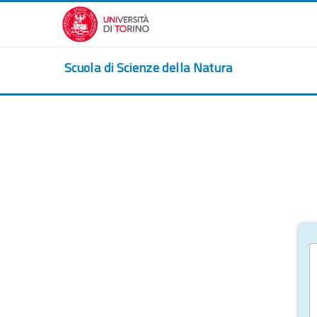
Vai al contenuto principale
Scuola di Scienze della Natura