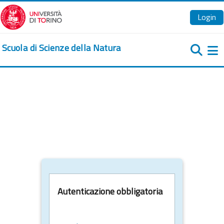
Vai al contenuto principale
Login
Scuola di Scienze della Natura
Pa
Autenticazione obbligatoria