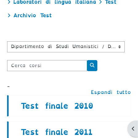
Laboratori di lingua italiana
Test
Archivio Test
Categorie di corso
Cerca corsi
Cerca corsi
-
Espandi tutto
Test finale 2010
Ap
Test finale 2011