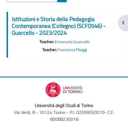
Rechercher des cours
Istituzioni e Storia della Pedagogia
Ouv
Contemporanea (Collegno) (SCF0546) -
Guarcello - 2023/2024
Teacher:
Emanuela Guarcello
Teacher:
Francesca Pileggi
Università degli Studi di Torino
Via Verdi, 8 - 10124 Torino - P.I. 02099550010- C.F.
80088230018