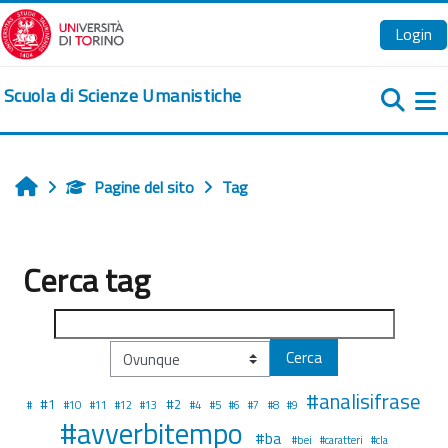
Vai al contenuto principale
Login
Scuola di Scienze Umanistiche
Pa
Pagine del sito
Tag
Home
Cerca tag
Cerca tag
Selezion
#analisifrase
#1
#2
#
#10
#11
#12
#13
#4
#5
#6
#7
#8
#9
#avverbitempo
#ba
#bei
#caratteri
#cla