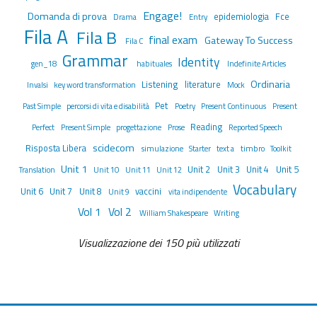
Engage!
Domanda di prova
epidemiologia
Fce
Drama
Entry
Fila A
Fila B
final exam
Gateway To Success
Fila C
Grammar
Identity
gen_18
habituales
Indefinite Articles
Ordinaria
Listening
literature
Invalsi
key word transformation
Mock
Pet
Past Simple
percorsi di vita e disabilità
Poetry
Present Continuous
Present
Reading
Perfect
Present Simple
progettazione
Prose
Reported Speech
scidecom
Risposta Libera
simulazione
Starter
text a
timbro
Toolkit
Unit 1
Unit 2
Unit 3
Unit 4
Unit 5
Translation
Unit 10
Unit 11
Unit 12
Vocabulary
Unit 6
Unit 7
Unit 8
vaccini
Unit 9
vita indipendente
Vol 1
Vol 2
William Shakespeare
Writing
Visualizzazione dei 150 più utilizzati