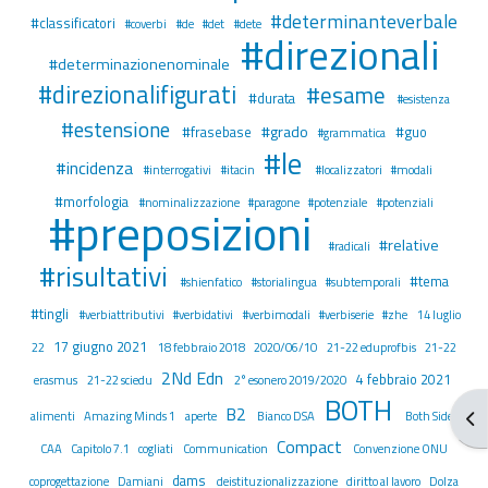
#determinanteverbale
#classificatori
#coverbi
#de
#det
#dete
#direzionali
#determinazionenominale
#direzionalifigurati
#esame
#durata
#esistenza
#estensione
#grado
#frasebase
#guo
#grammatica
#le
#incidenza
#interrogativi
#itacin
#localizzatori
#modali
#morfologia
#nominalizzazione
#paragone
#potenziale
#potenziali
#preposizioni
#relative
#radicali
#risultativi
#tema
#shienfatico
#storialingua
#subtemporali
#tingli
#verbiattributivi
#verbidativi
#verbimodali
#verbiserie
#zhe
14 luglio
17 giugno 2021
22
18 febbraio 2018
2020/06/10
21-22 eduprofbis
21-22
2Nd Edn
4 febbraio 2021
erasmus
21-22 sciedu
2° esonero 2019/2020
BOTH
B2
Apr
alimenti
Amazing Minds 1
aperte
Bianco DSA
Both Sides
Compact
CAA
Capitolo 7.1
cogliati
Communication
Convenzione ONU
dams
coprogettazione
Damiani
deistituzionalizzazione
diritto al lavoro
Dolza