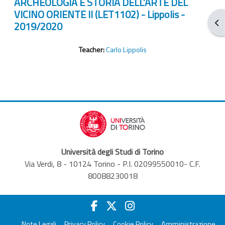
ARCHEOLOGIA E STORIA DELL'ARTE DEL
VICINO ORIENTE II (LET1102) - Lippolis -
Ouv
2019/2020
Teacher:
Carlo Lippolis
Università degli Studi di Torino
Via Verdi, 8 - 10124 Torino - P.I. 02099550010- C.F.
80088230018
Note Legali
Privacy Policy
Cookie Policy
Amministrazione