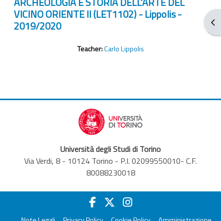
ARCHEOLOGIA E STORIA DELL'ARTE DEL
VICINO ORIENTE II (LET1102) - Lippolis -
Apr
2019/2020
Teacher:
Carlo Lippolis
Università degli Studi di Torino
Via Verdi, 8 - 10124 Torino - P.I. 02099550010- C.F.
80088230018
Note Legali
Privacy Policy
Cookie Policy
Amministrazione