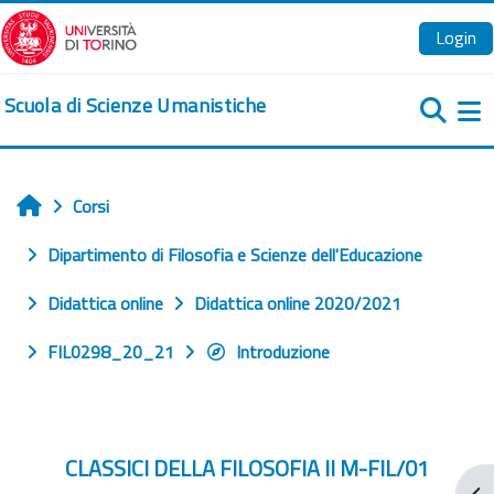
Vai al contenuto principale
Login
Scuola di Scienze Umanistiche
Pa
Corsi
Home
Dipartimento di Filosofia e Scienze dell'Educazione
Didattica online
Didattica online 2020/2021
FIL0298_20_21
Introduzione
CLASSICI DELLA FILOSOFIA II M-FIL/01
Apr