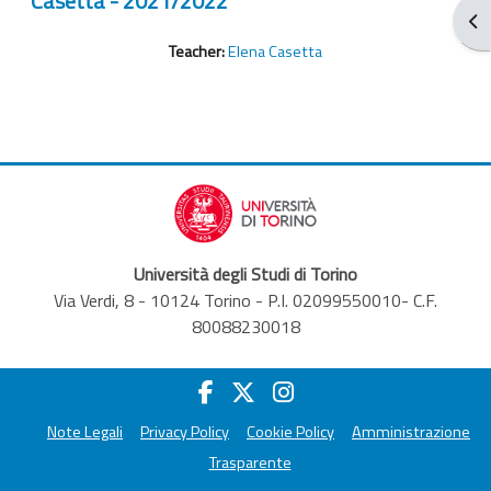
Casetta - 2021/2022
Apr
Teacher:
Elena Casetta
Università degli Studi di Torino
Via Verdi, 8 - 10124 Torino - P.I. 02099550010- C.F.
80088230018
Note Legali
Privacy Policy
Cookie Policy
Amministrazione
Trasparente