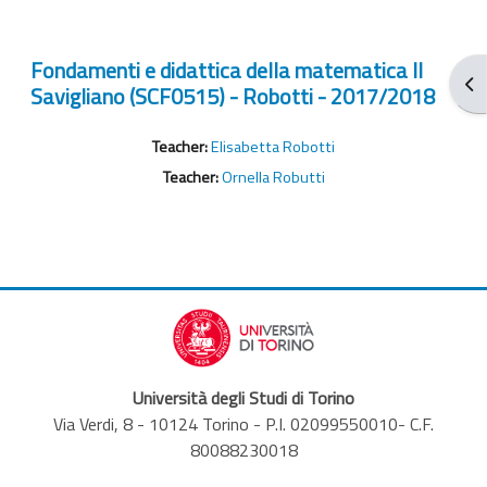
Fondamenti e didattica della matematica II
Ope
Savigliano (SCF0515) - Robotti - 2017/2018
Teacher:
Elisabetta Robotti
Teacher:
Ornella Robutti
Università degli Studi di Torino
Via Verdi, 8 - 10124 Torino - P.I. 02099550010- C.F.
80088230018