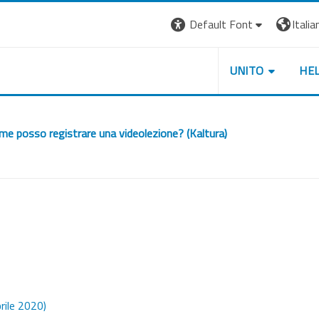
Default Font
Italian
UNITO
HE
me posso registrare una videolezione? (Kaltura)
Risorsa Video Kaltura
rile 2020)