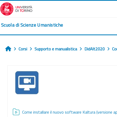
Vai al contenuto principale
Scuola di Scienze Umanistiche
Corsi
Supporto e manualistica
DidAlt2020
Co
Home
Schema della sezione
Come installare il nuovo software Kaltura (versione ap