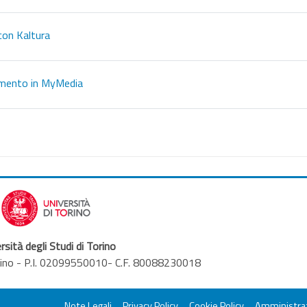
URL
con Kaltura
URL
camento in MyMedia
rsità degli Studi di Torino
orino - P.I. 02099550010- C.F. 80088230018
Note Legali
Privacy Policy
Cookie Policy
Amministraz