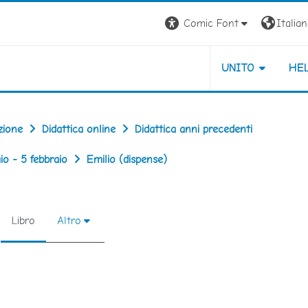
Comic Font
Italiano
UNITO
HE
zione
Didattica online
Didattica anni precedenti
o - 5 febbraio
Emilio (dispense)
Libro
Altro