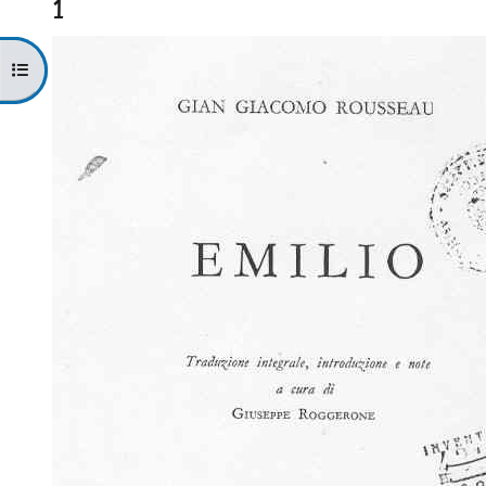
1
Apri indice del corso