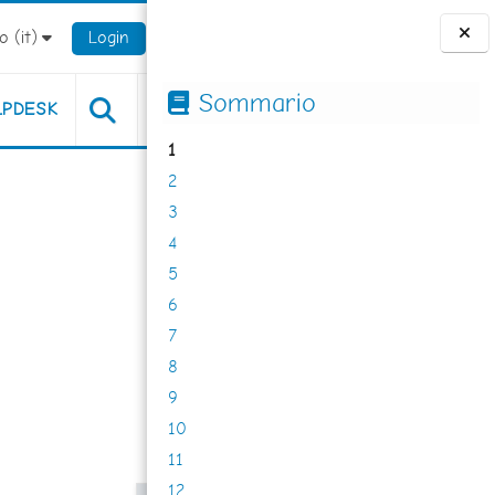
 ‎(it)‎
Login
Blocchi
Sommario
LPDESK
1
2
3
4
5
6
7
8
9
10
11
12