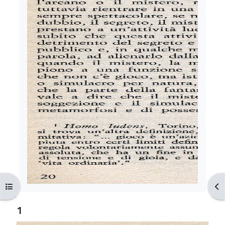
Apri indice del corso
Apr
1