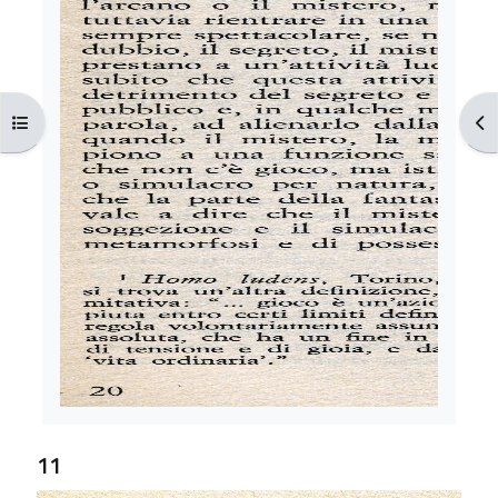
Apri indice del corso
Apr
11