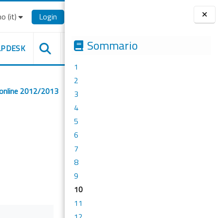
o ‎(it)‎
Login
Blocchi
Sommario
LPDESK
1
2
 online 2012/2013
3
4
5
6
7
8
9
10
11
12