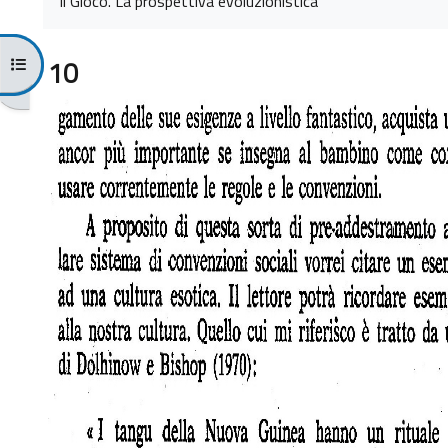
Il Gioco. La prospettiva evoluzionistica
Apri indice del corso
10