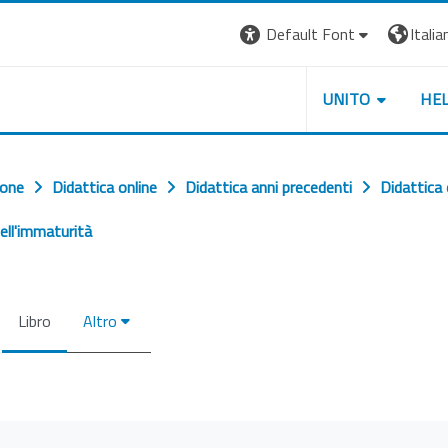
Default Font
Italian
UNITO
HE
ione
Didattica online
Didattica anni precedenti
Didattica
ell'immaturità
Libro
Altro