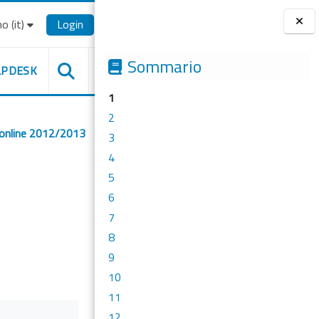
o ‎(it)‎
Login
Blocchi
Sommario
LPDESK
1
2
 online 2012/2013
3
4
5
6
7
8
9
10
11
12