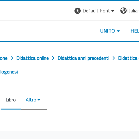
Default Font
Italian
UNITO
HE
ione
Didattica online
Didattica anni precedenti
Didattica
ilogenesi
Libro
Altro