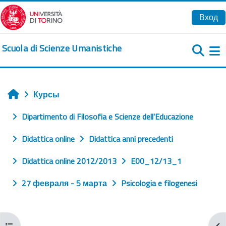
Перейти к основному содержанию
Вход
Scuola di Scienze Umanistiche
Б
Курсы
Главная
Dipartimento di Filosofia e Scienze dell'Educazione
Didattica online
Didattica anni precedenti
Didattica online 2012/2013
E00_12/13_1
27 февраля - 5 марта
Psicologia e filogenesi
Открыть оглавление курса
От