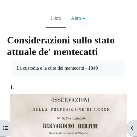
Libro
Altro
Considerazioni sullo stato
attuale de' mentecatti
Aggregazione dei criteri
La custodia e la cura dei mentecatti - 1849
1.
Apri indice del corso
Apr