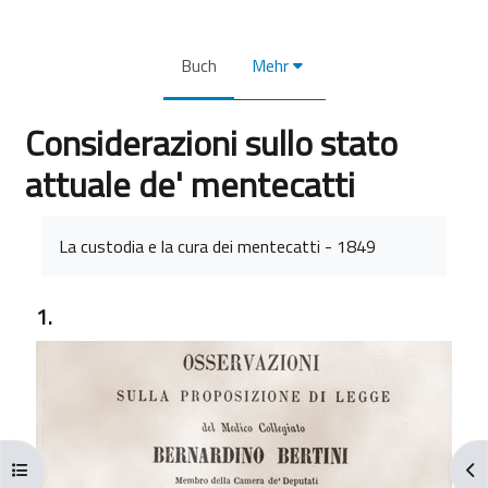
Buch
Mehr
Considerazioni sullo stato
attuale de' mentecatti
Abschlussbedingungen
La custodia e la cura dei mentecatti - 1849
1.
Kursindex öffnen
Blo