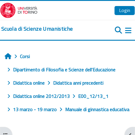
Vai al contenuto principale
Login
Scuola di Scienze Umanistiche
Pa
Corsi
Home
Dipartimento di Filosofia e Scienze dell'Educazione
Didattica online
Didattica anni precedenti
Didattica online 2012/2013
E00_12/13_1
13 marzo - 19 marzo
Manuale di ginnastica educativa
Apri indice del corso
Apr