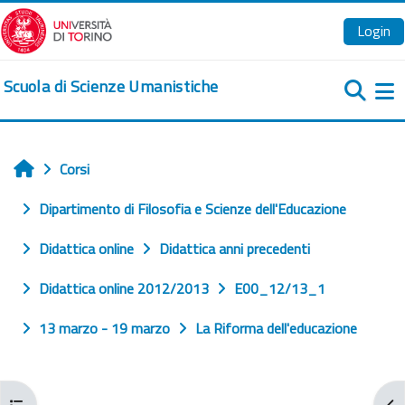
Vai al contenuto principale
Login
Scuola di Scienze Umanistiche
Pa
Corsi
Home
Dipartimento di Filosofia e Scienze dell'Educazione
Didattica online
Didattica anni precedenti
Didattica online 2012/2013
E00_12/13_1
13 marzo - 19 marzo
La Riforma dell'educazione
Apri indice del corso
Apr