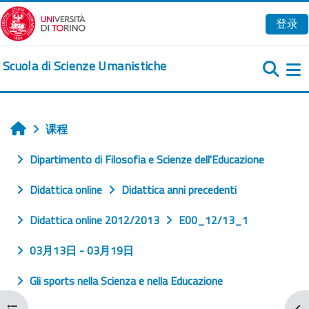
跳到主要内容
登录
Scuola di Scienze Umanistiche
课程
首页
Dipartimento di Filosofia e Scienze dell'Educazione
Didattica online
Didattica anni precedenti
Didattica online 2012/2013
E00_12/13_1
03月13日 - 03月19日
Gli sports nella Scienza e nella Educazione
打开课程索引
打