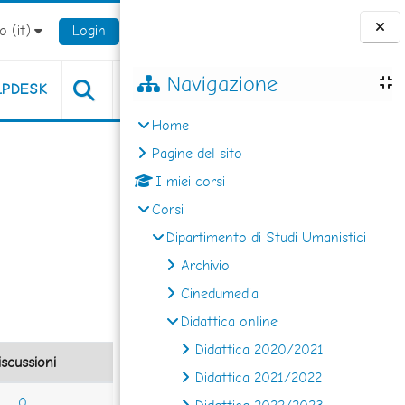
 ‎(it)‎
Login
Blocchi
Navigazione
LPDESK
Home
Pagine del sito
I miei corsi
Corsi
Dipartimento di Studi Umanistici
Archivio
Cinedumedia
Didattica online
Didattica 2020/2021
iscussioni
Didattica 2021/2022
0