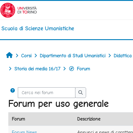
Vai al contenuto principale
Scuola di Scienze Umanistiche
Home
Corsi
Dipartimento di Studi Umanistici
Didattica
Storia dei media 16/17
Forum
Cerca nei forum
Cerca nei forum
Forum per uso generale
Forum
Descrizione
Forum News
Annunci e news di caratter