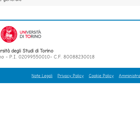
rsità degli Studi di Torino
orino - P.I. 02099550010- C.F. 80088230018
Note Legali
Privacy Policy
Cookie Policy
Amministra