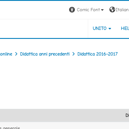
Comic Font
Italiano
UNITO
HE
 online
Didattica anni precedenti
Didattica 2016-2017
D
e generale