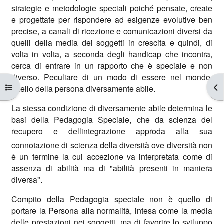
strategie e metodologie speciali poiché pensate, create
e progettate per rispondere ad esigenze evolutive ben
precise, a canali di ricezione e comunicazioni diversi da
quelli della media dei soggetti in crescita e quindi, di
volta in volta, a seconda degli handicap che incontra,
cerca di entrare in un rapporto che è speciale e non
diverso. Peculiare di un modo di essere nel mondo,
Apri indice del corso
Apr
quello della persona diversamente abile.
La stessa condizione di diversamente abile determina le
basi della Pedagogia Speciale, che da scienza del
recupero e dellintegrazione approda alla sua
connotazione di scienza della diversità ove diversità non
è un termine la cui accezione va interpretata come di
assenza di abilità ma di "abilità presenti in maniera
diversa".
Compito della Pedagogia speciale non è quello di
portare la Persona alla normalità, intesa come la media
delle prestazioni nei soggetti, ma di favorire lo sviluppo