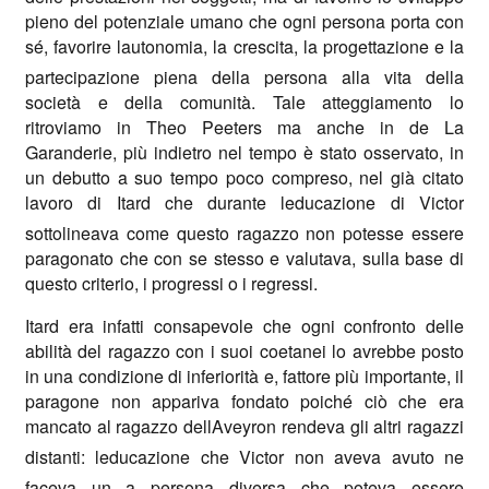
pieno del potenziale umano che ogni persona porta con
sé, favorire lautonomia, la crescita, la progettazione e la
partecipazione piena della persona alla vita della
società e della comunità. Tale atteggiamento lo
ritroviamo in Theo Peeters ma anche in de La
Garanderie, più indietro nel tempo è stato osservato, in
un debutto a suo tempo poco compreso, nel già citato
lavoro di Itard che durante leducazione di Victor
sottolineava come questo ragazzo non potesse essere
paragonato che con se stesso e valutava, sulla base di
questo criterio, i progressi o i regressi.
Itard era infatti consapevole che ogni confronto delle
abilità del ragazzo con i suoi coetanei lo avrebbe posto
in una condizione di inferiorità e, fattore più importante, il
paragone non appariva fondato poiché ciò che era
mancato al ragazzo dellAveyron rendeva gli altri ragazzi
distanti: leducazione che Victor non aveva avuto ne
faceva un a persona diversa che poteva essere