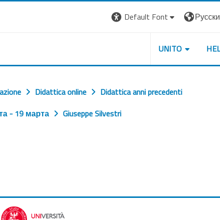
Default Font
Русский 
UNITO
HE
cazione
Didattica online
Didattica anni precedenti
та - 19 марта
Giuseppe Silvestri