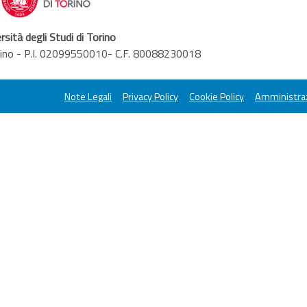
rsità degli Studi di Torino
orino - P.I. 02099550010- C.F. 80088230018
Note Legali
Privacy Policy
Cookie Policy
Amministraz