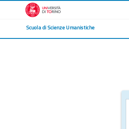
Vai al contenuto principale
Scuola di Scienze Umanistiche