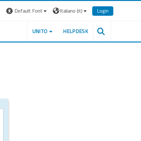
Default Font
Italiano ‎(it)‎
Login
UNITO
HELPDESK