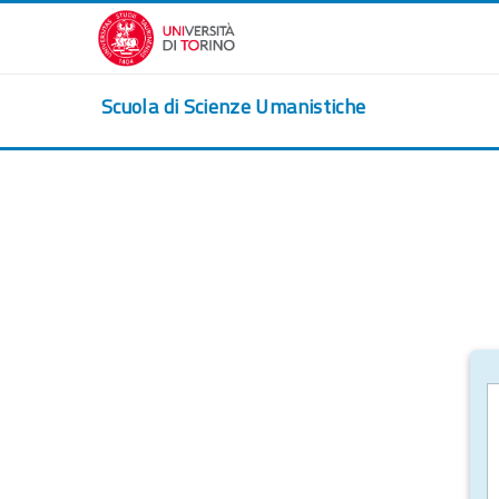
Vai al contenuto principale
Scuola di Scienze Umanistiche