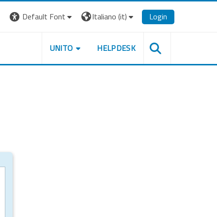
Default Font
Italiano ‎(it)‎
Login
UNITO
HELPDESK