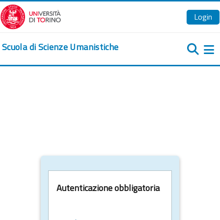
Vai al contenuto principale
Login
Scuola di Scienze Umanistiche
Pa
Autenticazione obbligatoria