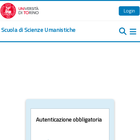
Vai al contenuto principale
Login
Scuola di Scienze Umanistiche
Pa
Autenticazione obbligatoria