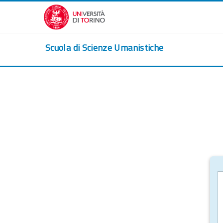
Vai al contenuto principale
Scuola di Scienze Umanistiche