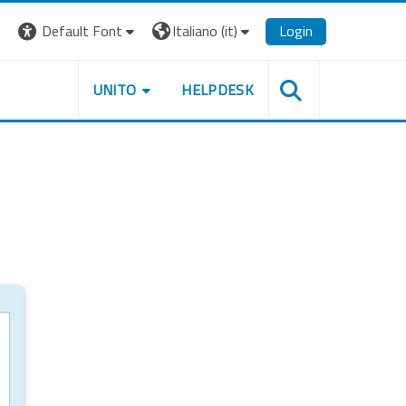
Default Font
Italiano ‎(it)‎
Login
UNITO
HELPDESK