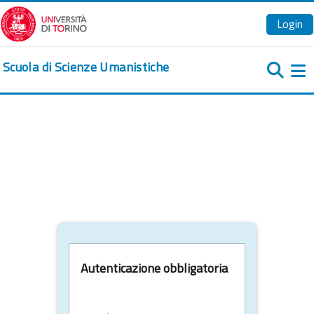
Vai al contenuto principale
Login
Scuola di Scienze Umanistiche
Pa
Autenticazione obbligatoria