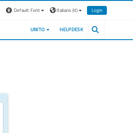
Default Font
Italiano ‎(it)‎
Login
UNITO
HELPDESK