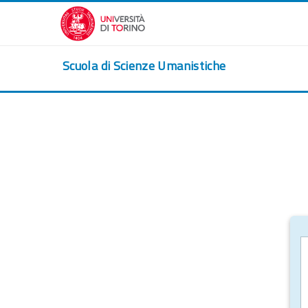
Vai al contenuto principale
Scuola di Scienze Umanistiche