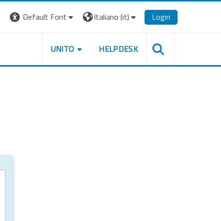
Default Font
Italiano ‎(it)‎
Login
UNITO
HELPDESK