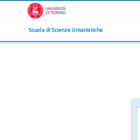
Vai al contenuto principale
Scuola di Scienze Umanistiche