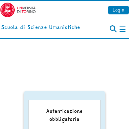
Vai al contenuto principale
Login
Scuola di Scienze Umanistiche
Pa
Autenticazione
obbligatoria