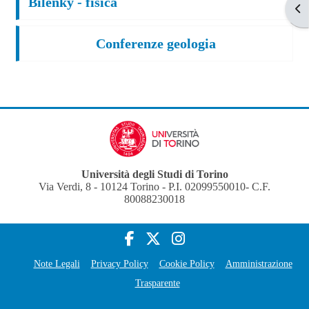
Bilenky - fisica
Apr
Conferenze geologia
Università degli Studi di Torino
Via Verdi, 8 - 10124 Torino - P.I. 02099550010- C.F.
80088230018
Note Legali
Privacy Policy
Cookie Policy
Amministrazione
Trasparente