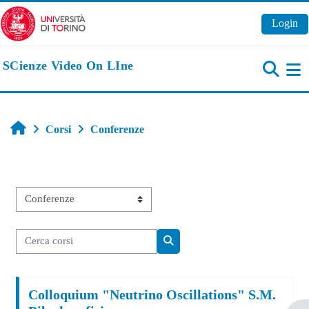
Vai al contenuto principale
Login
SCienze Video On LIne
Pa
Home
Corsi
Conferenze
Categorie di corso
Cerca corsi
Cerca corsi
Colloquium "Neutrino Oscillations" S.M.