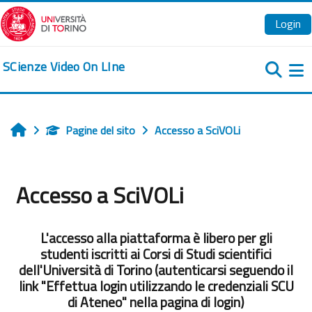
Vai al contenuto principale
Login
SCienze Video On LIne
Pa
Pagine del sito
Accesso a SciVOLi
Home
Accesso a SciVOLi
Aggregazione dei criteri
L'accesso alla piattaforma è libero per gli
studenti iscritti ai Corsi di Studi scientifici
dell'Università di Torino (autenticarsi seguendo il
link "Effettua login utilizzando le credenziali SCU
di Ateneo" nella pagina di login)