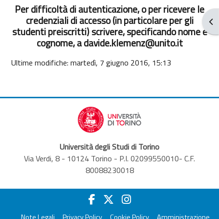
Per difficoltà di autenticazione, o per ricevere le
credenziali di accesso (in particolare per gli
Apr
studenti preiscritti) scrivere, specificando nome e
cognome, a davide.klemenz@unito.it
Ultime modifiche: martedì, 7 giugno 2016, 15:13
Università degli Studi di Torino
Via Verdi, 8 - 10124 Torino - P.I. 02099550010- C.F.
80088230018
Note Legali
Privacy Policy
Cookie Policy
Amministrazione