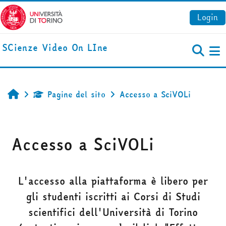
Vai al contenuto principale
Login
SCienze Video On LIne
Pa
Pagine del sito
Accesso a SciVOLi
Home
Accesso a SciVOLi
Aggregazione dei criteri
L'accesso alla piattaforma è libero per
gli studenti iscritti ai Corsi di Studi
scientifici dell'Università di Torino