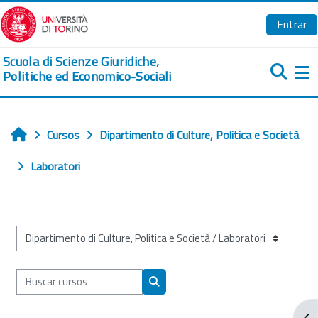
Salta al contenido principal
Entrar
Scuola di Scienze Giuridiche,
Politiche ed Economico-Sociali
Pa
Cursos
Dipartimento di Culture, Politica e Società
Inicio
Laboratori
Categorías
Buscar cursos
Buscar cursos
Abr