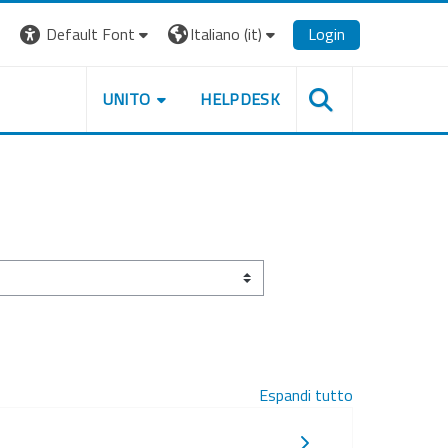
Default Font
Italiano ‎(it)‎
Login
UNITO
HELPDESK
Espandi tutto