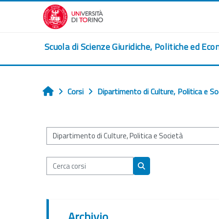
Vai al contenuto principale
Scuola di Scienze Giuridiche, Politiche ed Eco
Corsi
Dipartimento di Culture, Politica e So
Home
Categorie di corso
Cerca corsi
Cerca corsi
Archivio