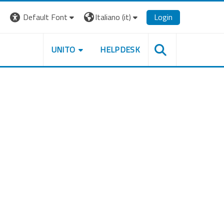
Default Font
Italiano ‎(it)‎
Login
UNITO
HELPDESK