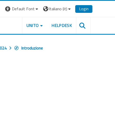
Default Font
Italiano ‎(it)‎
Login
UNITO
HELPDESK
2024
Introduzione