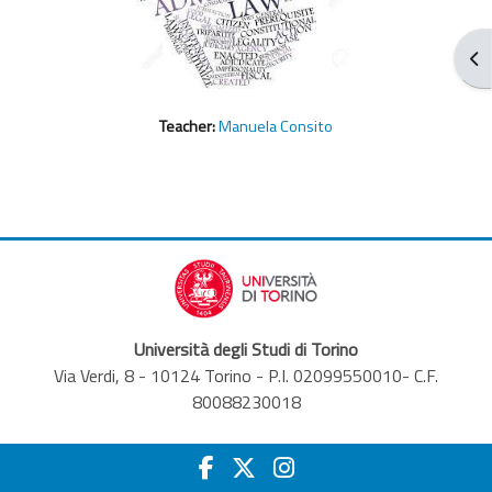
Apr
Teacher:
Manuela Consito
Università degli Studi di Torino
Via Verdi, 8 - 10124 Torino - P.I. 02099550010- C.F.
80088230018